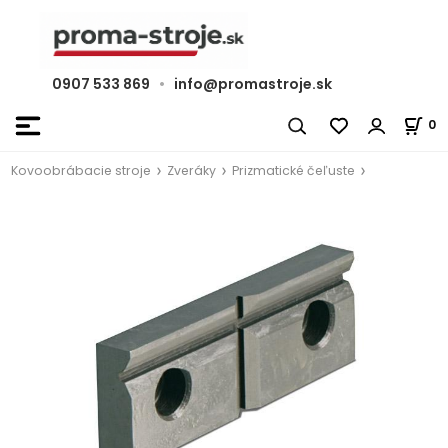
0907 533 869
•
info@promastroje.sk
0
Kovoobrábacie stroje
Zveráky
Prizmatické čeľuste