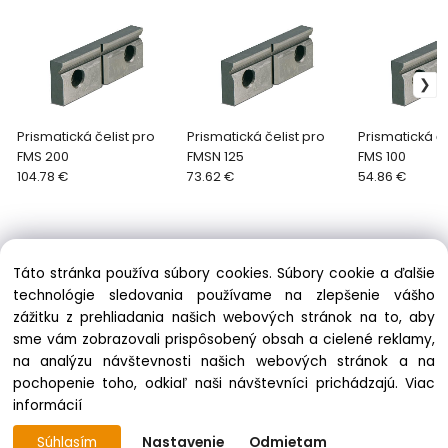
Prismatická čelist pro
Prismatická čelist pro
Prismatická če
FMS 200
FMSN 125
FMS 100
104.78 €
73.62 €
54.86 €
Táto stránka používa súbory cookies. Súbory cookie a ďalšie
technológie sledovania používame na zlepšenie vášho
zážitku z prehliadania našich webových stránok na to, aby
Informácie
sme vám zobrazovali prispôsobený obsah a cielené reklamy,
Obchodné podmienky
na analýzu návštevnosti našich webových stránok a na
Ochrana osobných údajov
pochopenie toho, odkiaľ naši návštevníci prichádzajú.
Viac
Zásady cookies
informácií
Súhlasím
Nastavenie
Odmietam