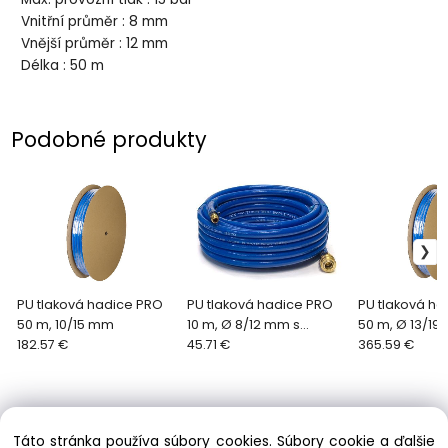
Vnitřní průměr : 8 mm
Vnější průměr : 12 mm
Délka : 50 m
Podobné produkty
PU tlaková hadice PRO
PU tlaková hadice PRO
PU tlaková h
50 m, 10/15 mm
10 m, Ø 8/12 mm s
50 m, Ø 13/19
182.57 €
rychlospojkami
45.71 €
365.59 €
Táto stránka používa súbory cookies. Súbory cookie a ďalšie