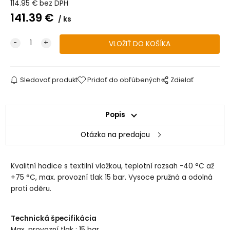
114.95
€
bez DPH
141.39
€
ks
Sledovať produkt
Pridať do obľúbených
Zdielať
Popis
Otázka na predajcu
Kvalitní hadice s textilní vložkou, teplotní rozsah -40 °C až
+75 °C, max. provozní tlak 15 bar. Vysoce pružná a odolná
proti oděru.
Technická špecifikácia
Max. provozní tlak : 15 bar