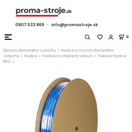
0907 533 869
•
info@promastroje.sk
0
Úprava stlačeného vzduchu
Hadice a rozvod stlačeného
vzduchu
Hadice
Hadice na stlačený vzduch
Tlakové hadice
PRO