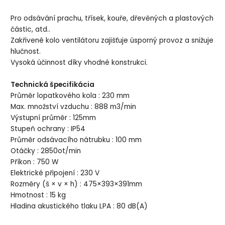
Pro odsávání prachu, třísek, kouře, dřevěných a plastových
částic, atd..
Zakřivené kolo ventilátoru zajišťuje úsporný provoz a snižuje
hlučnost.
Vysoká účinnost díky vhodné konstrukci.
Technická špecifikácia
Průměr lopatkového kola : 230 mm
Max. množství vzduchu : 888 m3/min
Výstupní průměr : 125mm
Stupeň ochrany : IP54
Průměr odsávacího nátrubku : 100 mm
Otáčky : 2850ot/min
Příkon : 750 W
Elektrické připojení : 230 V
Rozměry (š × v × h) : 475×393×391mm
Hmotnost : 15 kg
Hladina akustického tlaku LPA : 80 dB(A)