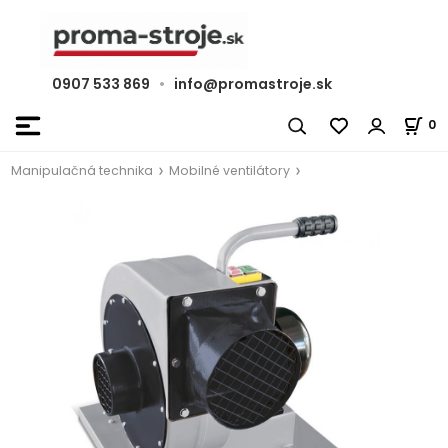
0907 533 869
•
info@promastroje.sk
0
Manipulačná technika
Mobilné ventilátory