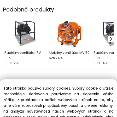
Podobné produkty
Radiálny ventilátor RV
Mobilný ventilátor MV 50
Radiálny venti
305
525.74 €
300
603.52 €
580.64 €
Táto stránka používa súbory cookies. Súbory cookie a ďalšie
technológie sledovania používame na zlepšenie vášho
zážitku z prehliadania našich webových stránok na to, aby
Informácie
sme vám zobrazovali prispôsobený obsah a cielené reklamy,
Obchodné podmienky
na analýzu návštevnosti našich webových stránok a na
Ochrana osobných údajov