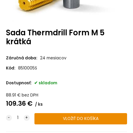
Sada Thermdrill Form M 5
krátká
Záručná doba:
24 mesiacov
Kód:
8510005S
Dostupnosť:
skladom
88.91
€
bez DPH
109.36
€
ks