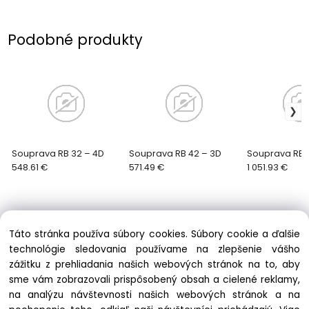
Podobné produkty
Souprava RB 32 – 4D
Souprava RB 42 – 3D
Souprava RB 
548.61 €
571.49 €
1 051.93 €
Táto stránka používa súbory cookies. Súbory cookie a ďalšie
technológie sledovania používame na zlepšenie vášho
zážitku z prehliadania našich webových stránok na to, aby
Informácie
sme vám zobrazovali prispôsobený obsah a cielené reklamy,
Obchodné podmienky
na analýzu návštevnosti našich webových stránok a na
Ochrana osobných údajov