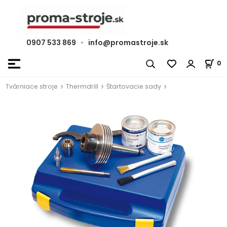
0907 533 869
•
info@promastroje.sk
0
Tvárniace stroje
Thermdrill
Štartovacie sady