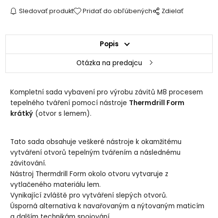
Sledovať produkt
Pridať do obľúbených
Zdielať
Popis
Otázka na predajcu
Kompletní sada vybavení pro výrobu závitů M8 procesem
tepelného tváření pomocí nástroje
Thermdrill Form
krátký
(otvor s lemem).
Tato sada obsahuje veškeré nástroje k okamžitému
vytváření otvorů tepelným tvářením a následnému
závitování.
Nástroj Thermdrill Form okolo otvoru vytvaruje z
vytlačeného materiálu lem.
Vynikající zvláště pro vytváření slepých otvorů.
Úsporná alternativa k navařovaným a nýtovaným maticím
a dalším technikám spojování.