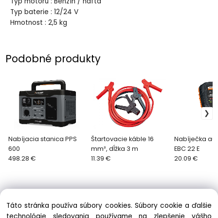
Typ motoru : Benzín / nafta
Typ baterie : 12/24 V
Hmotnost : 2,5 kg
Podobné produkty
Nabíjacia stanica PPS
Štartovacie káble 16
Nabíječka aut
600
mm², dĺžka 3 m
EBC 22 E
498.28 €
11.39 €
20.09 €
Táto stránka používa súbory cookies. Súbory cookie a ďalšie
technológie sledovania používame na zlepšenie vášho