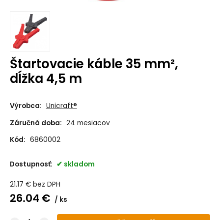
Štartovacie káble 35 mm²,
dĺžka 4,5 m
Výrobca:
Unicraft®
Záručná doba:
24 mesiacov
Kód:
6860002
Dostupnosť:
skladom
21.17
€
bez DPH
26.04
€
ks