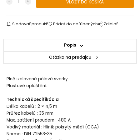
Sledovať produkt
Pridať do obľúbených
Zdielať
Popis
Otázka na predajcu
Plně izolované pólové svorky.
Plastové opláštění.
Technická špecifikácia
Délka kabelů : 2 × 4,5 m
Průřez kabelů : 35 mm
Max. zatížení proudem : 480 A
Vodivý materiál : Hliník pokrytý mědí (CCA)
Norma : DIN 72553-35