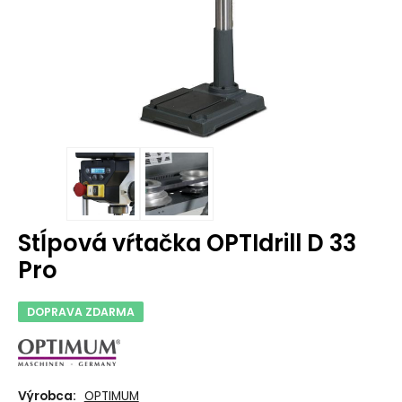
Stĺpová vŕtačka OPTIdrill D 33
Pro
DOPRAVA ZDARMA
Výrobca:
OPTIMUM