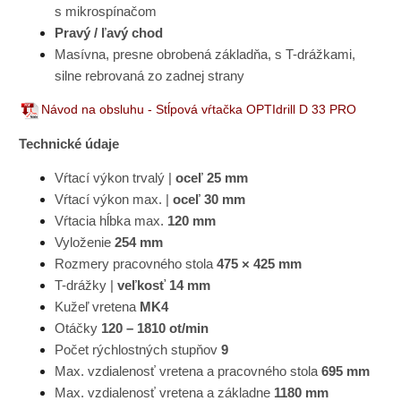
s mikrospínačom
Pravý / ľavý chod
Masívna, presne obrobená základňa, s T-drážkami,
silne rebrovaná zo zadnej strany
Návod na obsluhu - Stĺpová vŕtačka OPTIdrill D 33 PRO
Technické údaje
Vŕtací výkon trvalý |
oceľ 25 mm
Vŕtací výkon max. |
oceľ 30 mm
Vŕtacia hĺbka max.
120 mm
Vyloženie
254 mm
Rozmery pracovného stola
475 × 425 mm
T-drážky |
veľkosť 14 mm
Kužeľ vretena
MK4
Otáčky
120 – 1810 ot/min
Počet rýchlostných stupňov
9
Max. vzdialenosť vretena a pracovného stola
695 mm
Max. vzdialenosť vretena a základne
1180 mm