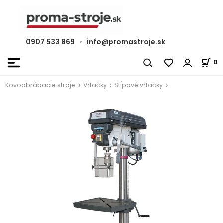
0907 533 869
•
info@promastroje.sk
0
Kovoobrábacie stroje
Vŕtačky
Stĺpové vŕtačky