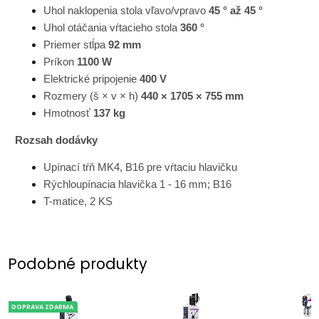
Uhol naklopenia stola vľavo/vpravo
45 ° až 45 °
Uhol otáčania vŕtacieho stola
360 °
Priemer stĺpa
92 mm
Príkon
1100 W
Elektrické pripojenie
400 V
Rozmery (š × v × h)
440 × 1705 × 755 mm
Hmotnosť
137 kg
Rozsah dodávky
Upínací tŕň MK4, B16 pre vŕtaciu hlavičku
Rýchloupínacia hlavička 1 - 16 mm; B16
T-matice, 2 KS
Podobné produkty
DOPRAVA ZDARMA