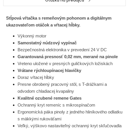
Otázka na predajcu
Stĺpová vŕtačka s remeňovým pohonom a digitálnym
ukazovateľom otáčok a vŕtacej hĺbky.
Výkonný motor
Samostatný núdzový vypínač
Bezpečnostná elektronika v prevedení 24 V DC
Garantovaná presnosť 0,02 mm, merané na pinole
Vreteno uložené v presných guličkových ložiskách
Vrátane rýchloupínacej hlavičky
Doraz vŕtacej hĺbky
Presne obrobený pracovný stôl, s T-drážkami a
odvodom chladiacej kvapaliny
Kvalitné ozubené remene Gates
Ochranný kryt remeníc s mikrospínačom
Ergonomická páka pinoly z jedného hliníkového odliatku
s mäkkými rukoväťami
Veľký, výškovo nastaviteľný ochranný kryt skľučovadla