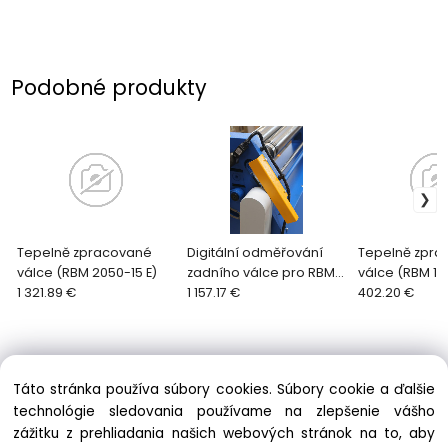
Podobné produkty
Tepelně zpracované
Digitální odměřování
Tepelně zpra
válce (RBM 2050-15 E)
zadního válce pro RBM
válce (RBM 10
1 321.89 €
1270-25 E
1 157.17 €
402.20 €
Táto stránka používa súbory cookies. Súbory cookie a ďalšie
technológie sledovania používame na zlepšenie vášho
zážitku z prehliadania našich webových stránok na to, aby