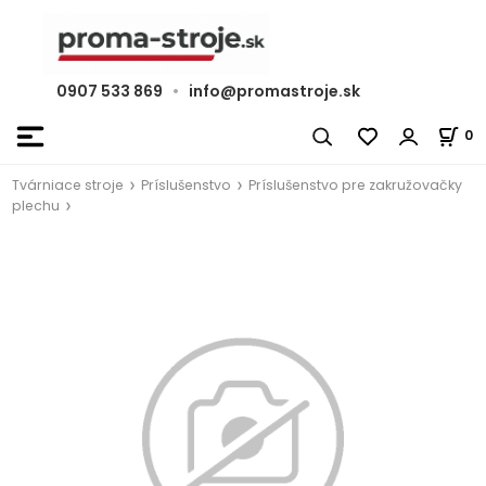
0907 533 869
•
info@promastroje.sk
0
Tvárniace stroje
Príslušenstvo
Príslušenstvo pre zakružovačky
plechu