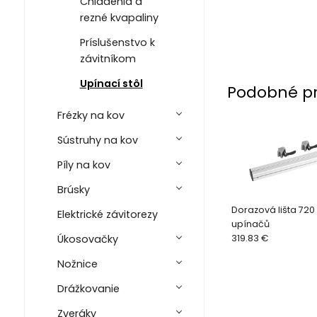
Chladenia a
rezné kvapaliny
Príslušenstvo k
závitníkom
Upínací stôl
Podobné p
Frézky na kov
Sústruhy na kov
Píly na kov
Brúsky
Dorazová lišta 72
Elektrické závitorezy
upínačů
Úkosovačky
319.83 €
Nožnice
Drážkovanie
Zveráky