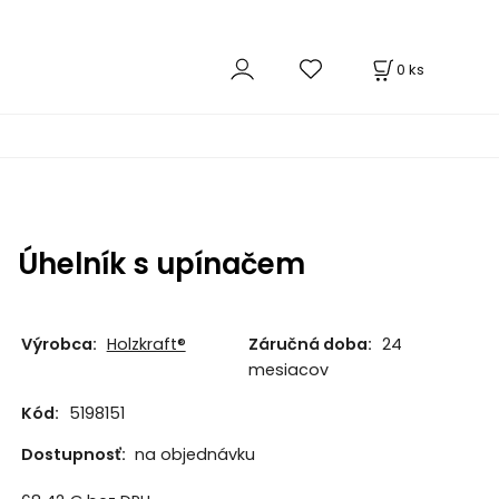
0
ks
Úhelník s upínačem
Výrobca:
Holzkraft®
Záručná doba:
24
mesiacov
Kód:
5198151
Dostupnosť:
na objednávku