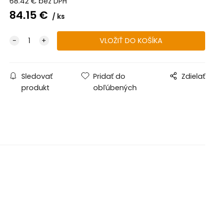
68.42
€
bez DPH
84.15
€
ks
Sledovať
Pridať do
Zdielať
produkt
obľúbených