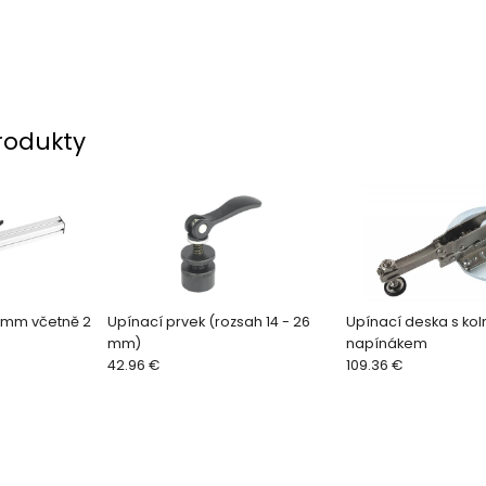
rodukty
0 mm včetně 2
Upínací prvek (rozsah 14 - 26
Upínací deska s k
mm)
napínákem
42.96 €
109.36 €