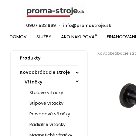
0907 533 869
•
info@promastroje.sk
DOMOV
SLUŽBY
AKO NAKUPOVAŤ
FINANCOVANI
Kovoobrábacie str
Produkty
Kovoobrábacie stroje
Vŕtačky
Stolové vŕtačky
Stĺpové vŕtačky
Prevodové vŕtačky
Radiálne vŕtačky
Magnetické vŕtačky