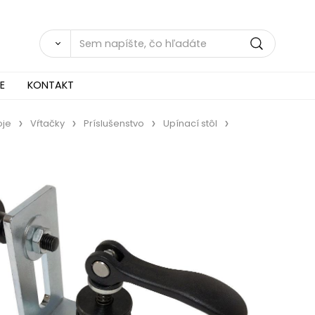
E
KONTAKT
oje
Vŕtačky
Príslušenstvo
Upínací stôl