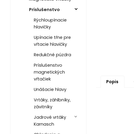
Príslušenstvo
Rýchloupínacie
hlavičky
Upínacie tŕne pre
vŕtacie hlavičky
Redukčné púzdra
Príslušenstvo
magnetických
vŕtačiek
Popis
Unášacie hlavy
Vrtáky, záhlbníky,
závitníky
Jadrové vrtáky
Karnasch