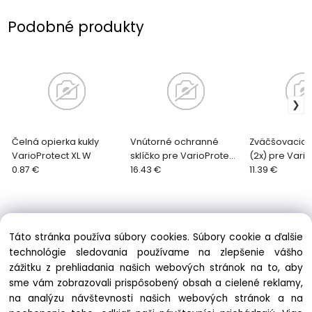
Podobné produkty
Čelná opierka kukly
Vnútorné ochranné
Zväčšovacia 
VarioProtect XL W
sklíčko pre VarioProtect
(2x) pre Vari
0.87 €
XXL-W-2 - 10 ks
16.43 €
XXL W
11.39 €
Táto stránka používa súbory cookies. Súbory cookie a ďalšie
technológie sledovania používame na zlepšenie vášho
zážitku z prehliadania našich webových stránok na to, aby
Informácie
sme vám zobrazovali prispôsobený obsah a cielené reklamy,
Obchodné podmienky
na analýzu návštevnosti našich webových stránok a na
Ochrana osobných údajov