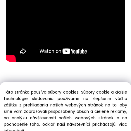
Táto stránka používa súbory cookies. Súbory cookie a ďalšie
technológie sledovania používame na zlepšenie vášho
zážitku z prehliadania našich webových stránok na to, aby
Informácie
sme vám zobrazovali prispôsobený obsah a cielené reklamy,
Obchodné podmienky
na analýzu návštevnosti našich webových stránok a na
Ochrana osobných údajov
pochopenie toho, odkiaľ naši návštevníci prichádzajú.
Viac
Zásady cookies
informácií