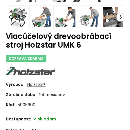
Viacúčelový drevoobrábací
stroj Holzstar UMK 6
DOPRAVA ZDARMA
Výrobca:
Holzstar®
Záručná doba:
24 mesiacov
Kód:
5905600
Dostupnosť:
skladom