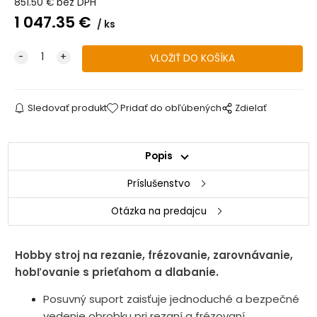
851.50
€
bez DPH
1 047.35
€
ks
Sledovať produkt
Pridať do obľúbených
Zdielať
Popis
Príslušenstvo
Otázka na predajcu
Hobby stroj na rezanie, frézovanie, zarovnávanie,
hobľovanie s prieťahom a dlabanie.
Posuvný suport zaisťuje jednoduché a bezpečné
vedenie obrobku pri rezaní a frézovaní