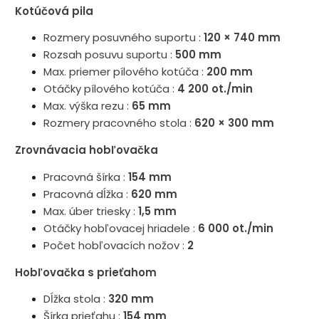
Kotúčová pila
Rozmery posuvného suportu :
120 × 740 mm
Rozsah posuvu suportu :
500 mm
Max. priemer pílového kotúča :
200 mm
Otáčky pílového kotúča :
4 200 ot./min
Max. výška rezu :
65 mm
Rozmery pracovného stola :
620 × 300 mm
Zrovnávacia hobľovačka
Pracovná šírka :
154 mm
Pracovná dĺžka :
620 mm
Max. úber triesky :
1,5 mm
Otáčky hobľovacej hriadele :
6 000 ot./min
Počet hobľovacích nožov :
2
Hobľovačka s prieťahom
Dĺžka stola :
320 mm
Šírka prieťahu :
154 mm