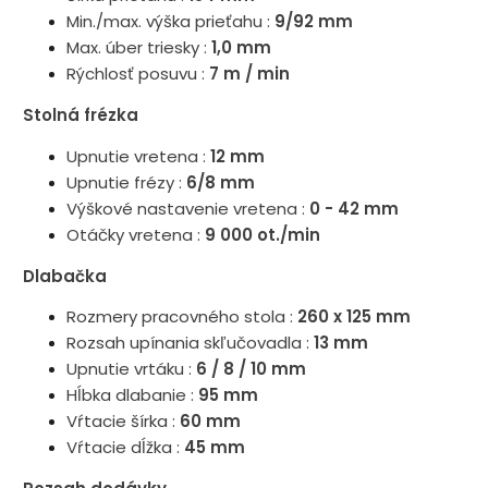
Min./max. výška prieťahu :
9/92 mm
Max. úber triesky :
1,0 mm
Rýchlosť posuvu :
7 m / min
Stolná frézka
Upnutie vretena :
12 mm
Upnutie frézy :
6/8 mm
Výškové nastavenie vretena :
0 - 42 mm
Otáčky vretena :
9 000 ot./min
Dlabačka
Rozmery pracovného stola :
260 x 125 mm
Rozsah upínania skľučovadla :
13 mm
Upnutie vrtáku :
6 / 8 / 10 mm
Hĺbka dlabanie :
95 mm
Vŕtacie šírka :
60 mm
Vŕtacie dĺžka :
45 mm