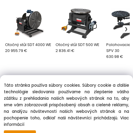
Otočný stůl SDT 4000 WE
Otočný stůl SDT 500 WE
Polohovacie 
20 955.79 €
2 836.41 €
SPV 30
630.98 €
Táto stránka používa súbory cookies. Súbory cookie a ďalšie
technológie sledovania používame na zlepšenie vášho
zážitku z prehliadania našich webových stránok na to, aby
Informácie
sme vám zobrazovali prispôsobený obsah a cielené reklamy,
Obchodné podmienky
na analýzu návštevnosti našich webových stránok a na
Ochrana osobných údajov
pochopenie toho, odkiaľ naši návštevníci prichádzajú.
Viac
Zásady cookies
informácií