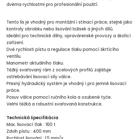
dvěma rychlostmi pro profesionální použití.
Tento lis je vhodný pro montážní i stínací práce, stejně jako
kontroly obrobku nebo lisování ložisek a jiných dílů.
Ideální pro technické dílny, opravárenské provozy a školící
zařízení.
Dvě rychlosti pístu a regulace tlaku pomocí škrtícího
ventilu.
Manometr aktuálního tlaku.
Těžký svařovaný rám z ocelových profilů zajišťuje
vstřebávání lisovací síly válce.
Přesný hydraulický systém je vhodný i pro jemné lisovací
práce.
Posuv válce pomocí ručního kola a ozubené tyče.
Velmi těžká a robustní svařovaná konstrukce.
Technická špecifikácia
Max. lisovací tlak : 160 t
Zdvih pístu : 400 mm
Rychlost lisování : 1,5 mm/s