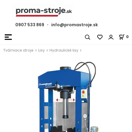
0907 533 869
•
info@promastroje.sk
0
Tvárniace stroje
Lisy
Hydraulické lisy