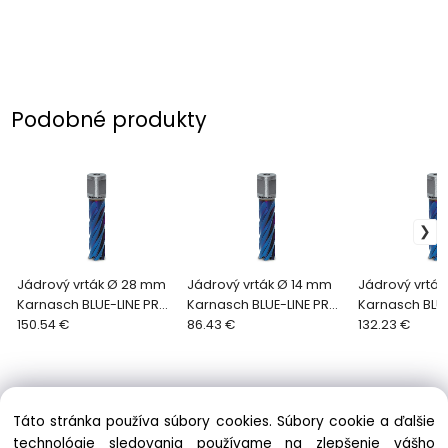
Podobné produkty
Jádrový vrták Ø 28 mm
Jádrový vrták Ø 14 mm
Jádrový vrtá
Karnasch BLUE-LINE PRO
Karnasch BLUE-LINE PRO
Karnasch BLU
55
150.54 €
55
86.43 €
55
132.23 €
Táto stránka používa súbory cookies. Súbory cookie a ďalšie
technológie sledovania používame na zlepšenie vášho