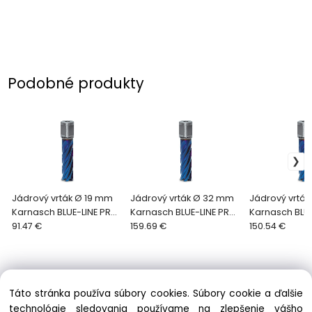
Podobné produkty
Jádrový vrták Ø 19 mm
Jádrový vrták Ø 32 mm
Jádrový vrtá
Karnasch BLUE-LINE PRO
Karnasch BLUE-LINE PRO
Karnasch BLU
55
91.47 €
55
159.69 €
55
150.54 €
Táto stránka používa súbory cookies. Súbory cookie a ďalšie
technológie sledovania používame na zlepšenie vášho