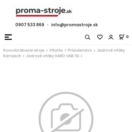
0907 533 869
•
info@promastroje.sk
0
Kovoobrábacie stroje
Vŕtačky
Príslušenstvo
Jadrové vrtáky
Karnasch
Jadrové vrtáky HARD-LINE 110