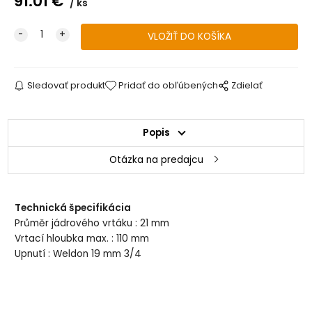
91.01
€
ks
Sledovať produkt
Pridať do obľúbených
Zdielať
Popis
Otázka na predajcu
Technická špecifikácia
Průměr jádrového vrtáku : 21 mm
Vrtací hloubka max. : 110 mm
Upnutí : Weldon 19 mm 3/4