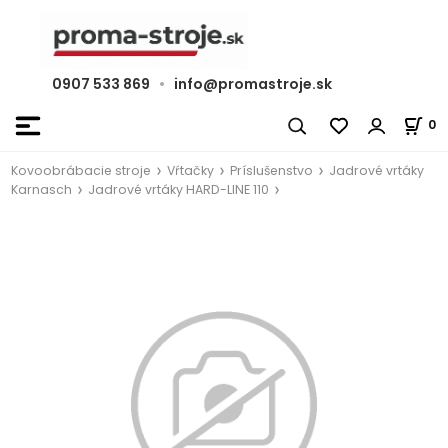
0907 533 869
•
info@promastroje.sk
0
Kovoobrábacie stroje
Vŕtačky
Príslušenstvo
Jadrové vrtáky
Karnasch
Jadrové vrtáky HARD-LINE 110