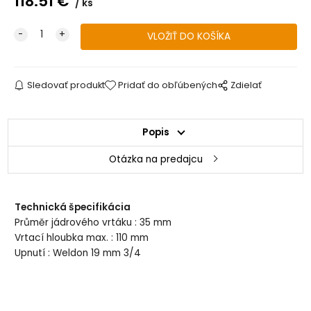
118.51
€
ks
Sledovať produkt
Pridať do obľúbených
Zdielať
Popis
Otázka na predajcu
Technická špecifikácia
Průměr jádrového vrtáku : 35 mm
Vrtací hloubka max. : 110 mm
Upnutí : Weldon 19 mm 3/4