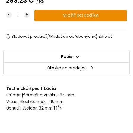
283.23
€
ks
Sledovať produkt
Pridať do obľúbených
Zdielať
Popis
Otázka na predajcu
Technická špecifikácia
Průměr jádrového vrtáku : 64 mm
Vrtací hloubka max. : 110 mm
Upnutí : Weldon 32 mm 1 1/4