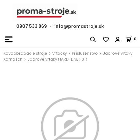
0907 533 869
•
info@promastroje.sk
0
Kovoobrábacie stroje
Vŕtačky
Príslušenstvo
Jadrové vrtáky
Karnasch
Jadrové vrtáky HARD-LINE 110