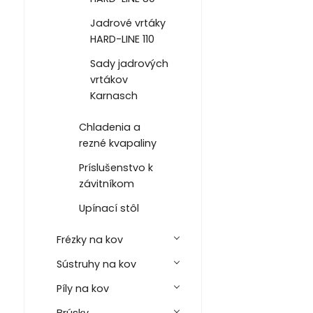
Jadrové vrtáky
HARD-LINE 110
Sady jadrových
vrtákov
Karnasch
Chladenia a
rezné kvapaliny
Príslušenstvo k
závitníkom
Upínací stôl
Frézky na kov
Sústruhy na kov
Píly na kov