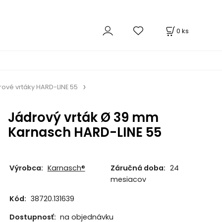
0
ks
rové vrtáky HARD-LINE 55
Jádrový vrták Ø 39 mm
Karnasch HARD-LINE 55
Výrobca:
Karnasch®
Záručná doba:
24
mesiacov
Kód:
38720.131639
Dostupnosť:
na objednávku