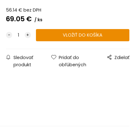
56.14
€
bez DPH
69.05
€
ks
Sledovať
Pridať do
Zdielať
produkt
obľúbených