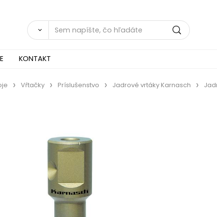
E
KONTAKT
oje
Vŕtačky
Príslušenstvo
Jadrové vrtáky Karnasch
Jad