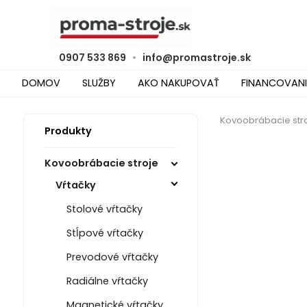
0907 533 869
•
info@promastroje.sk
DOMOV
SLUŽBY
AKO NAKUPOVAŤ
FINANCOVANI
Kovoobrábacie str
Produkty
Kovoobrábacie stroje
Vŕtačky
Stolové vŕtačky
Stĺpové vŕtačky
Prevodové vŕtačky
Radiálne vŕtačky
Magnetické vŕtačky