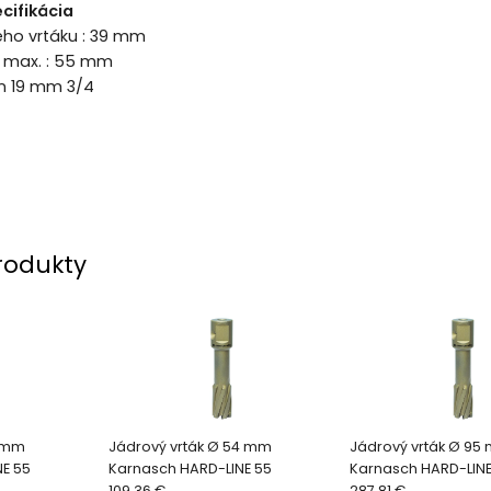
cifikácia
ého vrtáku : 39 mm
a max. : 55 mm
on 19 mm 3/4
rodukty
7 mm
Jádrový vrták Ø 54 mm
Jádrový vrták Ø 95
E 55
Karnasch HARD-LINE 55
Karnasch HARD-LINE
109.36 €
287.81 €