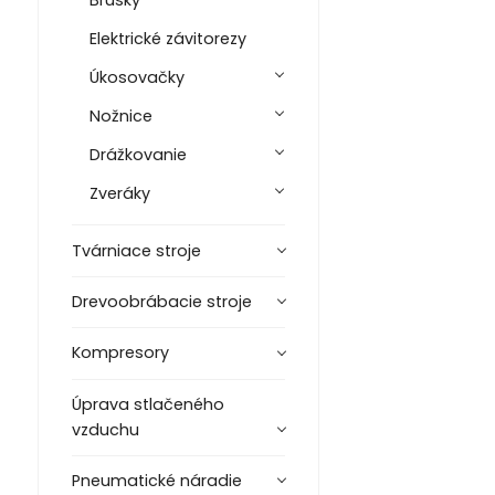
Brúsky
Elektrické závitorezy
Úkosovačky
Nožnice
Drážkovanie
Zveráky
Tvárniace stroje
Drevoobrábacie stroje
Kompresory
Úprava stlačeného
vzduchu
Pneumatické náradie