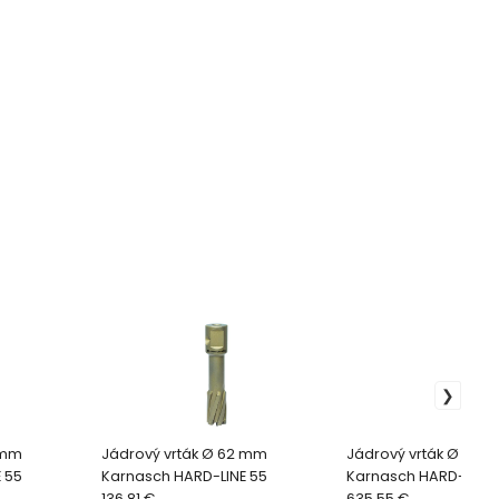
 mm
Jádrový vrták Ø 62 mm
Jádrový vrták Ø 130
 55
Karnasch HARD-LINE 55
Karnasch HARD-LINE 
136.81 €
635.55 €