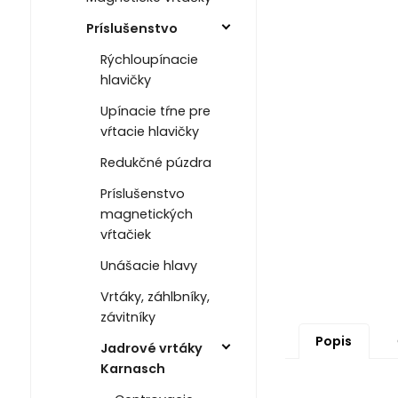
Príslušenstvo
Rýchloupínacie
hlavičky
Upínacie tŕne pre
vŕtacie hlavičky
Redukčné púzdra
Príslušenstvo
magnetických
vŕtačiek
Unášacie hlavy
Vrtáky, záhlbníky,
závitníky
Popis
Jadrové vrtáky
Karnasch