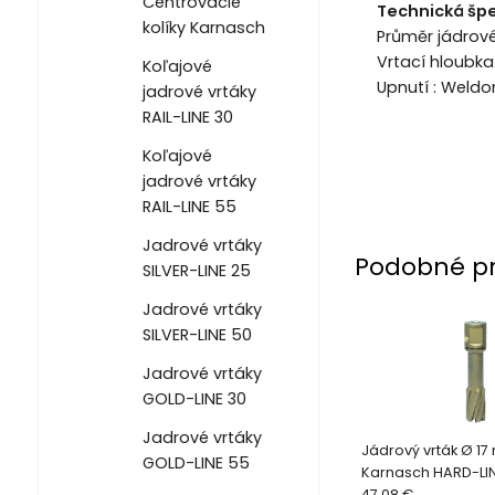
Centrovacie
Technická špe
kolíky Karnasch
Průměr jádrov
Vrtací hloubk
Koľajové
Upnutí : Weld
jadrové vrtáky
RAIL-LINE 30
Koľajové
jadrové vrtáky
RAIL-LINE 55
Jadrové vrtáky
Podobné p
SILVER-LINE 25
Jadrové vrtáky
SILVER-LINE 50
Jadrové vrtáky
GOLD-LINE 30
Jadrové vrtáky
Jádrový vrták Ø 1
GOLD-LINE 55
Karnasch HARD-LIN
47.08 €