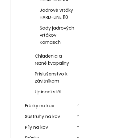
Jadrové vrtáky
HARD-LINE 110
Sady jadrových
vrtákov
Karnasch
Chladenia a
rezné kvapaliny
Príslušenstvo k
závitníkom
Upínací stôl
Frézky na kov
Sústruhy na kov
Píly na kov