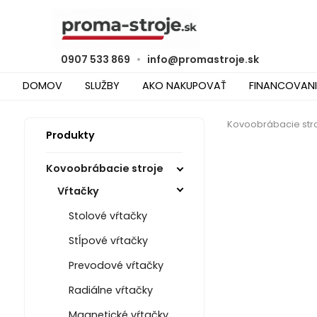
0907 533 869
•
info@promastroje.sk
DOMOV
SLUŽBY
AKO NAKUPOVAŤ
FINANCOVANI
Kovoobrábacie str
Produkty
Kovoobrábacie stroje
Vŕtačky
Stolové vŕtačky
Stĺpové vŕtačky
Prevodové vŕtačky
Radiálne vŕtačky
Magnetické vŕtačky