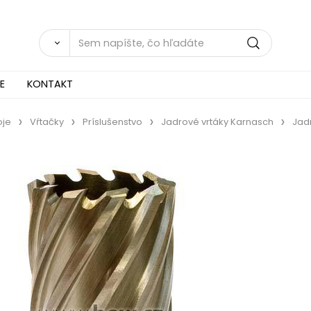
E
KONTAKT
oje
Vŕtačky
Príslušenstvo
Jadrové vrtáky Karnasch
Jad