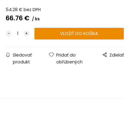
54.28
€
bez DPH
66.76
€
ks
Sledovať
Pridať do
Zdielať
produkt
obľúbených