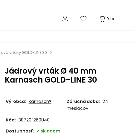
0
ks
rové vrtáky GOLD-LINE 30
Jádrový vrták Ø 40 mm
Karnasch GOLD-LINE 30
Výrobca:
Karnasch®
Záručná doba:
24
mesiacov
Kód:
38720.1260U40
Dostupnosť:
skladom