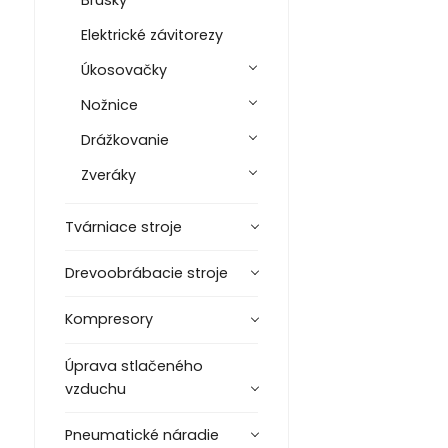
Brúsky
Elektrické závitorezy
Úkosovačky
Nožnice
Drážkovanie
Zveráky
Tvárniace stroje
Drevoobrábacie stroje
Kompresory
Úprava stlačeného
vzduchu
Pneumatické náradie