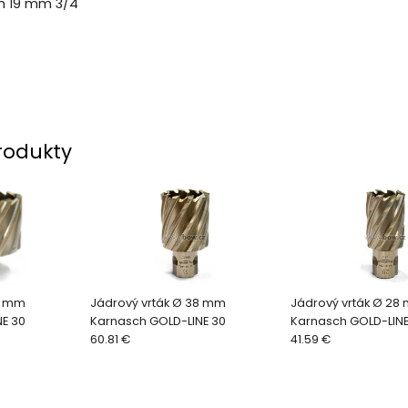
on 19 mm 3/4
rodukty
3 mm
Jádrový vrták Ø 38 mm
Jádrový vrták Ø 28
E 30
Karnasch GOLD-LINE 30
Karnasch GOLD-LINE
60.81 €
41.59 €