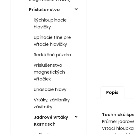
Príslušenstvo
Rýchloupínacie
hlavičky
Upínacie tŕne pre
vŕtacie hlavičky
Redukčné púzdra
Príslušenstvo
magnetických
vŕtačiek
Unášacie hlavy
Popis
Vrtáky, záhlbníky,
závitníky
Technická špe
Jadrové vrtáky
Průměr jádrov
Karnasch
Vrtací hloubk