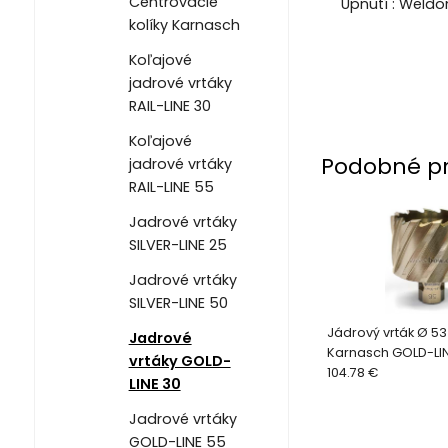
Centrovacie
Upnutí : Weld
kolíky Karnasch
Koľajové
jadrové vrtáky
RAIL-LINE 30
Koľajové
Podobné p
jadrové vrtáky
RAIL-LINE 55
Jadrové vrtáky
SILVER-LINE 25
Jadrové vrtáky
SILVER-LINE 50
Jádrový vrták Ø 5
Jadrové
Karnasch GOLD-LIN
vrtáky GOLD-
104.78 €
LINE 30
Jadrové vrtáky
GOLD-LINE 55