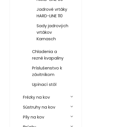
Jadrové vrtáky
HARD-LINE 110
Sady jadrových
vrtákov
Karnasch
Chladenia a
rezné kvapaliny
Príslušenstvo k
závitníkom
Upínací stôl
Frézky na kov
Sústruhy na kov
Píly na kov