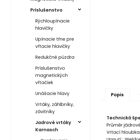
Príslušenstvo
Rýchloupínacie
hlavičky
Upínacie tŕne pre
vŕtacie hlavičky
Redukčné púzdra
Príslušenstvo
magnetických
vŕtačiek
Unášacie hlavy
Popis
Vrtáky, záhlbníky,
závitníky
Technická špe
Jadrové vrtáky
Průměr jádrov
Karnasch
Vrtací hloubk
Upnutí : Weld