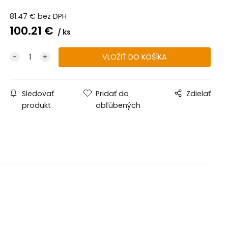
81.47
€
bez DPH
100.21
€
ks
Sledovať
Pridať do
Zdielať
produkt
obľúbených