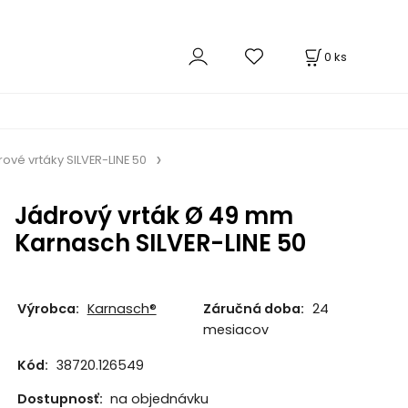
0
ks
ové vrtáky SILVER-LINE 50
Jádrový vrták Ø 49 mm
Karnasch SILVER-LINE 50
Výrobca:
Karnasch®
Záručná doba:
24
mesiacov
Kód:
38720.126549
Dostupnosť:
na objednávku