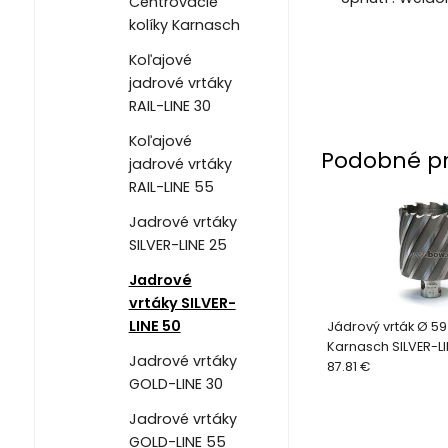
Centrovacie
kolíky Karnasch
Koľajové
jadrové vrtáky
RAIL-LINE 30
Koľajové
Podobné p
jadrové vrtáky
RAIL-LINE 55
Jadrové vrtáky
SILVER-LINE 25
Jadrové
vrtáky SILVER-
LINE 50
Jádrový vrták Ø 5
Karnasch SILVER-LI
Jadrové vrtáky
87.81 €
GOLD-LINE 30
Jadrové vrtáky
GOLD-LINE 55