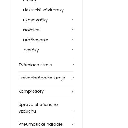
Brúsky
Elektrické závitorezy
Úkosovačky
Nožnice
Drážkovanie
Zveráky
Tvárniace stroje
Drevoobrábacie stroje
Kompresory
Úprava stlačeného
vzduchu
Pneumatické náradie