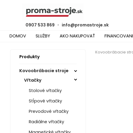
0907 533 869
•
info@promastroje.sk
DOMOV
SLUŽBY
AKO NAKUPOVAŤ
FINANCOVANI
Kovoobrábacie str
Produkty
Kovoobrábacie stroje
Vŕtačky
Stolové vŕtačky
Stĺpové vŕtačky
Prevodové vŕtačky
Radiálne vŕtačky
Magnetické vŕtačky