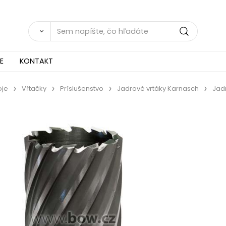
E
KONTAKT
oje
Vŕtačky
Príslušenstvo
Jadrové vrtáky Karnasch
Jadr