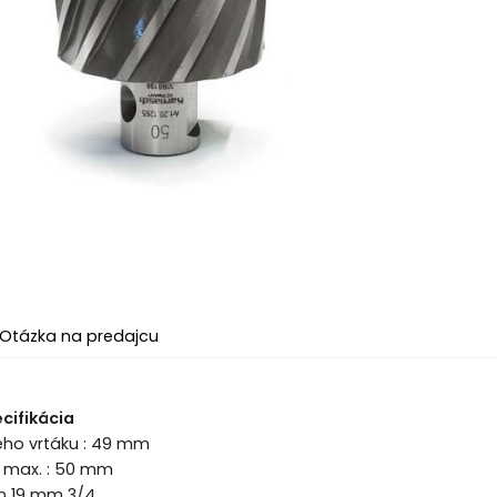
Otázka na predajcu
cifikácia
ého vrtáku : 49 mm
a max. : 50 mm
on 19 mm 3/4