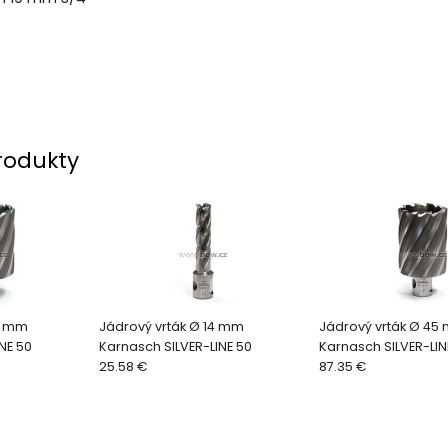
rodukty
9 mm
Jádrový vrták Ø 14 mm
Jádrový vrták Ø 45
NE 50
Karnasch SILVER-LINE 50
Karnasch SILVER-LIN
25.58 €
87.35 €