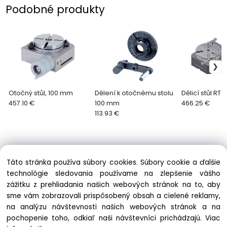
Podobné produkty
Otočný stůl, 100 mm
Dělení k otočnému stolu
Dělicí stůl RT 1
457.10 €
100 mm
466.25 €
113.93 €
Táto stránka používa súbory cookies. Súbory cookie a ďalšie
technológie sledovania používame na zlepšenie vášho
zážitku z prehliadania našich webových stránok na to, aby
Informácie
sme vám zobrazovali prispôsobený obsah a cielené reklamy,
Obchodné podmienky
na analýzu návštevnosti našich webových stránok a na
Ochrana osobných údajov
pochopenie toho, odkiaľ naši návštevníci prichádzajú.
Viac
Zásady cookies