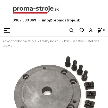
0907 533 869
•
info@promastroje.sk
0
Kovoobrábacie stroje
Frézky na kov
Príslušenstvo
Deliace
stoly