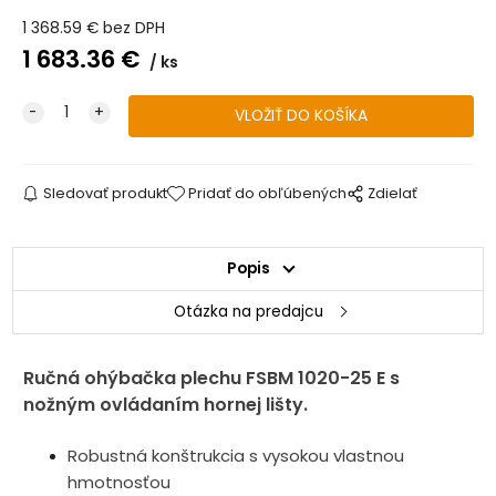
1 368.59
€
bez DPH
1 683.36
€
ks
Sledovať produkt
Pridať do obľúbených
Zdielať
Popis
Otázka na predajcu
Ručná ohýbačka plechu FSBM 1020-25 E s
nožným ovládaním hornej lišty.
Robustná konštrukcia s vysokou vlastnou
hmotnosťou