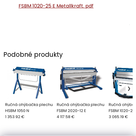
FSBM 1020-25 E Metallkraft. pdf
Podobné produkty
Ručná ohýbačka plechu
Ručná ohýbačka plechu
Ručná ohýbač
HSBM 1050 N
FSBM 2020-12 E
FSBM 1020-20
1 353.92 €
4 117.58 €
3 065.19 €