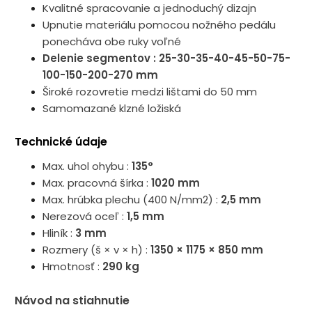
Kvalitné spracovanie a jednoduchý dizajn
Upnutie materiálu pomocou nožného pedálu
ponecháva obe ruky voľné
Delenie segmentov : 25-30-35-40-45-50-75-
100-150-200-270 mm
Široké rozovretie medzi lištami do 50 mm
Samomazané klzné ložiská
Technické údaje
Max. uhol ohybu :
135°
Max. pracovná šírka :
1020 mm
Max. hrúbka plechu (400 N/mm2) :
2,5 mm
Nerezová oceľ :
1,5 mm
Hliník :
3 mm
Rozmery (š × v × h) :
1350 × 1175 × 850 mm
Hmotnosť :
290 kg
Návod na stiahnutie