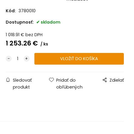
Kód:
3780010
Dostupnosť:
skladom
1 018.91
€
bez DPH
1 253.26
€
ks
Sledovať
Pridať do
Zdielať
produkt
obľúbených