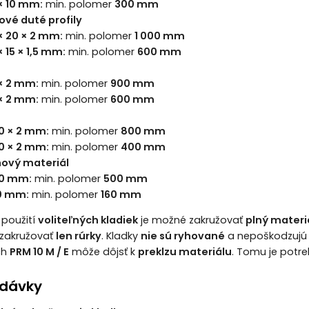
× 10 mm:
min. polomer
300 mm
ové duté profily
× 20 × 2 mm:
min. polomer
1 000 mm
× 15 × 1,5 mm:
min. polomer
600 mm
× 2 mm:
min. polomer
900 mm
× 2 mm:
min. polomer
600 mm
0 × 2 mm:
min. polomer
800 mm
0 × 2 mm:
min. polomer
400 mm
hový materiál
20 mm:
min. polomer
500 mm
0 mm:
min. polomer
160 mm
 použití
voliteľných kladiek
je možné zakružovať
plný materi
zakružovať
len rúrky
. Kladky
nie sú ryhované
a nepoškodzujú p
ch
PRM 10 M / E
môže dôjsť k
preklzu materiálu
. Tomu je potr
odávky