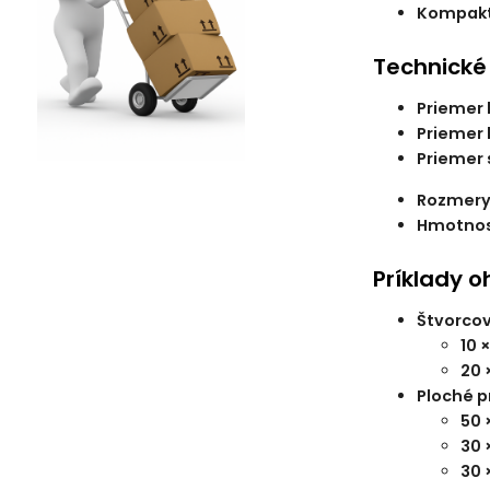
Kompakt
Technické
Priemer 
Priemer 
Priemer 
Rozmery s
Hmotnos
Príklady o
Štvorcov
10 
20 
Ploché pr
50 
30 
30 