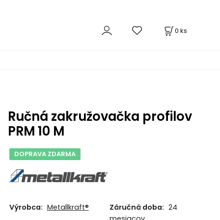
0
ks
Ručná zakružovačka profilov
PRM 10 M
DOPRAVA ZDARMA
Výrobca:
Metallkraft®
Záručná doba:
24
mesiacov