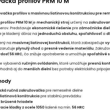
ačka profilov PRM 10 M
vačka profilov s masívnou liatinovou konštrukciou pre re
profilov PRM 10 M
je
mechanický stroj
určený na
zakružovan
erov. Predstavuje
ekonomické riešenie
pre
zámočnícke die
e je kladený dôraz na
jednoduchú obsluhu
,
spoľahlivosť
a
d
vený na
masívnej liatinovej konštrukcii
, ktorá zabezpečuje
vy
 zaručuje
plynulý chod
a
presné vedenie materiálu
. Zakružo
rdosť 56 HRC
, čo znižuje opotrebenie a umožňuje
spoľahlivé 
je vybavená
ručným ovládaním
, ktoré umožňuje
presnú kont
vhodná aj do
menších dielní
bez potreby elektrického pripojen
hody
cká ručná zakružovačka
pre remeselné dielne
liatinová konštrukcia
pre stabilnú prevádzku
 brúsené hriadele
acie kladky z ocele 1050
kalené na min.
56 HRC