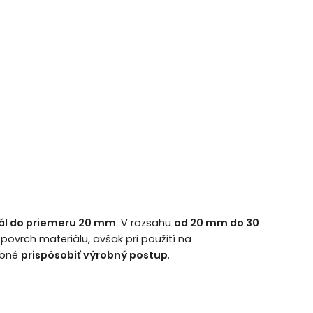
ál do priemeru 20 mm
. V rozsahu
od 20 mm do 30
ovrch materiálu, avšak pri použití na
ebné
prispôsobiť výrobný postup
.