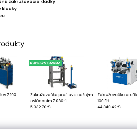
né zakružovacie kladky
 kladky
ec
rodukty
DOPRAVA ZDARMA
lov Z 100
Zakružovačka profilov s nožným
Zakružovačka profil
ovládaním Z 080-1
100 FH
5 032.70 €
44 840.42 €