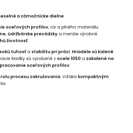
meselné a zámočnícke dielne
ie oceľových profilov
, rúr a plného materiálu
lne
,
údržbárske prevádzky
a menšie výrobné
lhú životnosť
.
sokú tuhosť
a
stabilitu pri práci
.
Hriadele sú kalené
vacie kladky sú vyrobené z
ocele 1050
a
zakalené na
spracovanie oceľových profilov
.
rolu procesu zakružovania
. Vďaka
kompaktným
ia.