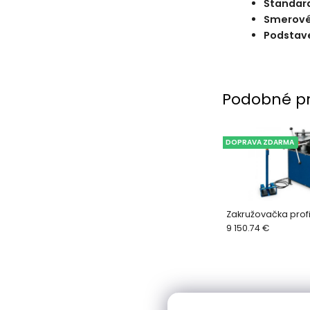
Štandard
Smerové
Podstav
Podobné p
DOPRAVA ZDARMA
Zakružovačka profi
9 150.74 €