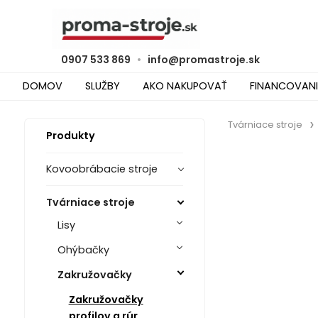
0907 533 869
•
info@promastroje.sk
DOMOV
SLUŽBY
AKO NAKUPOVAŤ
FINANCOVANI
Tvárniace stroje
Produkty
Kovoobrábacie stroje
Tvárniace stroje
Lisy
Ohýbačky
Zakružovačky
Zakružovačky
profilov a rúr