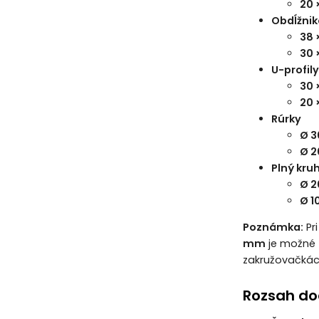
20 
Obdĺžnik
38 
30 
U-profily
30 
20 
Rúrky
Ø 3
Ø 2
Plný kru
Ø 
Ø 1
Poznámka:
Pri
mm
je možné 
zakružovačká
Rozsah d