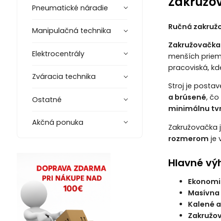
Zakružov
Pneumatické náradie
Ručná zakružo
Manipulačná technika
Zakružovačka 
Elektrocentrály
menších priem
pracoviská, kd
Zváracia technika
Stroj je posta
a brúsené
, čo
Ostatné
minimálnu tv
Akčná ponuka
Zakružovačka 
rozmerom
je 
Hlavné vý
Ekonomi
Masívna 
Kalené a
Zakružov