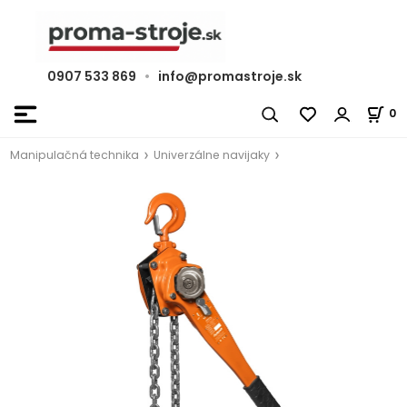
0907 533 869
•
info@promastroje.sk
0
Manipulačná technika
Univerzálne navijaky