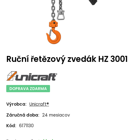
Ruční řetězový zvedák HZ 3001
DOPRAVA ZDARMA
Výrobca:
Unicraft®
Záručná doba:
24 mesiacov
Kód:
6171130