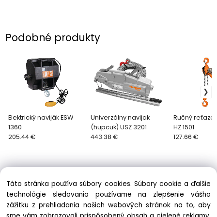
Podobné produkty
Elektrický naviják ESW
Univerzálny navijak
Ručný reťazov
1360
(hupcuk) USZ 3201
HZ 1501
205.44 €
443.38 €
127.66 €
Táto stránka používa súbory cookies. Súbory cookie a ďalšie
technológie sledovania používame na zlepšenie vášho
zážitku z prehliadania našich webových stránok na to, aby
Informácie
sme vám zobrazovali prispôsobený obsah a cielené reklamy,