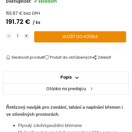
Dostupnosť:
skladom
155.87
€
bez DPH
191.72
€
ks
Sledovať produkt
Pridať do obľúbených
Zdielať
Popis
Otázka na predajcu
Řetězový naviják pro zvedání, tahání a napínání břemen i
ve stísněných prostorách.
Plynulý zdvih/spouštění břemene