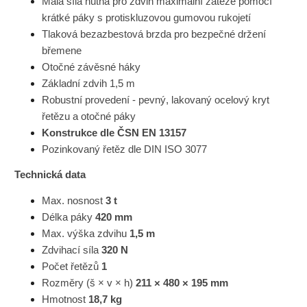
Malá síla nutná pro zdvih maximální zátěže pomocí
krátké páky s protiskluzovou gumovou rukojetí
Tlaková bezazbestová brzda pro bezpečné držení
břemene
Otočné závěsné háky
Základní zdvih 1,5 m
Robustní provedení - pevný, lakovaný ocelový kryt
řetězu a otočné páky
Konstrukce dle ČSN EN 13157
Pozinkovaný řetěz dle DIN ISO 3077
Technická data
Max. nosnost
3 t
Délka páky
420 mm
Max. výška zdvihu
1,5 m
Zdvihací síla
320 N
Počet řetězů
1
Rozměry (š × v × h)
211 × 480 × 195 mm
Hmotnost
18,7 kg