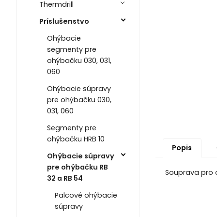
Thermdrill
Príslušenstvo
Ohýbacie
segmenty pre
ohýbačku 030, 031,
060
Ohýbacie súpravy
pre ohýbačku 030,
031, 060
Segmenty pre
ohýbačku HRB 10
Popis
Ohýbacie súpravy
pre ohýbačku RB
Souprava pro 
32 a RB 54
Palcové ohýbacie
súpravy