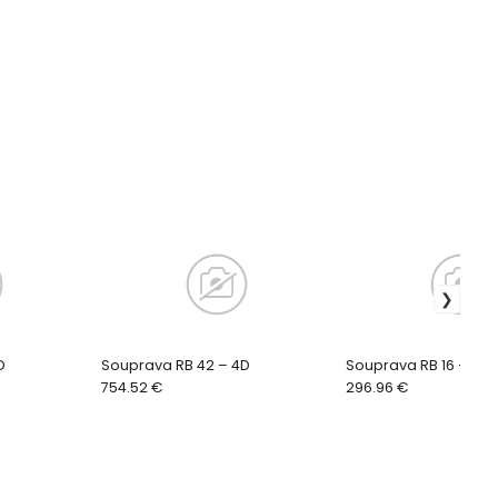
D
Souprava RB 42 – 4D
Souprava RB 16 – 4D
754.52 €
296.96 €