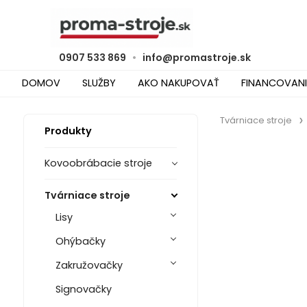
0907 533 869
•
info@promastroje.sk
DOMOV
SLUŽBY
AKO NAKUPOVAŤ
FINANCOVANI
Tvárniace stroje
Produkty
Kovoobrábacie stroje
Tvárniace stroje
Lisy
Ohýbačky
Zakružovačky
Signovačky