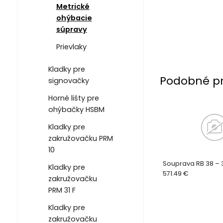
Metrické
ohýbacie
súpravy
Prievlaky
Kladky pre
Podobné p
signovačky
Horné lišty pre
ohýbačky HSBM
Kladky pre
zakružovačku PRM
10
Souprava RB 38 – 
Kladky pre
571.49 €
zakružovačku
PRM 31 F
Kladky pre
zakružovačku