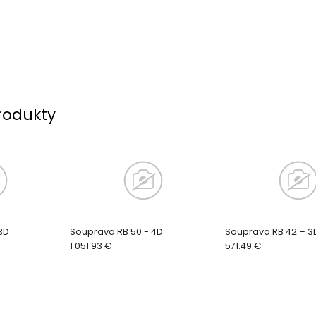
rodukty
3D
Souprava RB 50 - 4D
Souprava RB 42 – 3
1 051.93 €
571.49 €