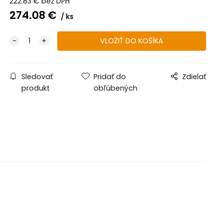
222.83
€
bez DPH
274.08
€
ks
Sledovať
Pridať do
Zdielať
produkt
obľúbených