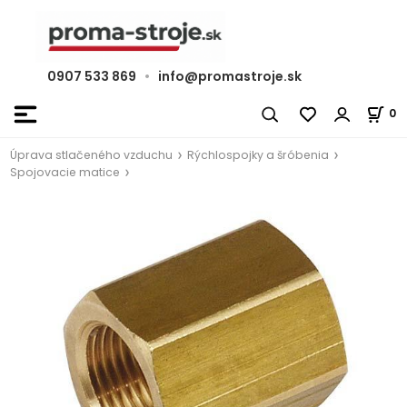
0907 533 869
•
info@promastroje.sk
0
Úprava stlačeného vzduchu
Rýchlospojky a šróbenia
Spojovacie matice