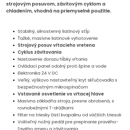
strojovým posuvom, závitovým cyklom a
chladením, vhodná na priemyselné použitie.
Doprava
Zadarmo .
Stabilný, silnostenný liatinový stĺp
Ťažké, masívne liatinové vyhotovenie
Strojový posuv vŕtacieho vretena
Cyklus závitovania
Nastavenie dorazu hĺbky vŕtania
Ovládací panel odolný proti špíne a vode
Elektronika 24 V DC
Veľký, výškovo nastaviteľný kryt skľučovadla s
bezpečnostným mikrospínačom
Vstavané osvetlenie vo vŕtacej hlave
Masívna základňa stroja, presne obrobená, s
rovnobežnými T-drážkami
Filter na triesky čistí kvapalinu od väčších triesok
Voliteľný nožný pedál pre prepínanie pravého-
ľavého smeru a závitovania