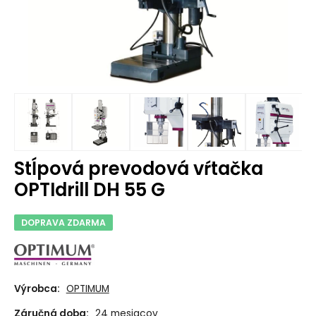
Stĺpová prevodová vŕtačka
OPTIdrill DH 55 G
DOPRAVA ZDARMA
Výrobca:
OPTIMUM
Záručná doba:
24 mesiacov