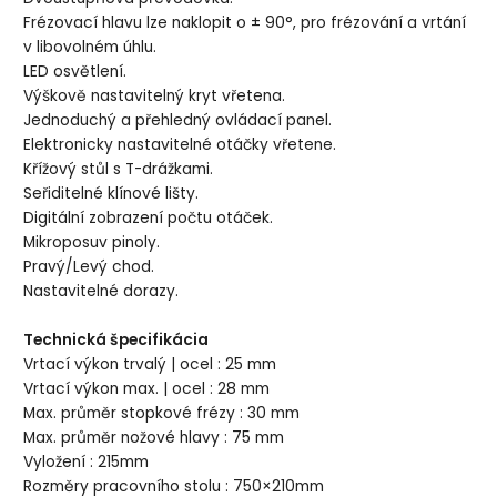
Frézovací hlavu lze naklopit o ± 90°, pro frézování a vrtání
v libovolném úhlu.
LED osvětlení.
Výškově nastavitelný kryt vřetena.
Jednoduchý a přehledný ovládací panel.
Elektronicky nastavitelné otáčky vřetene.
Křížový stůl s T-drážkami.
Seřiditelné klínové lišty.
Digitální zobrazení počtu otáček.
Mikroposuv pinoly.
Pravý/Levý chod.
Nastavitelné dorazy.
Technická špecifikácia
Vrtací výkon trvalý | ocel : 25 mm
Vrtací výkon max. | ocel : 28 mm
Max. průměr stopkové frézy : 30 mm
Max. průměr nožové hlavy : 75 mm
Vyložení : 215mm
Rozměry pracovního stolu : 750×210mm