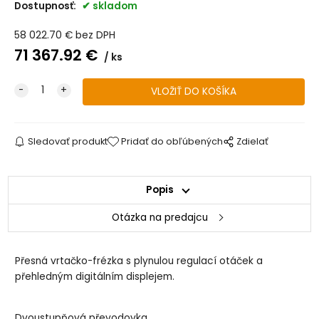
Dostupnosť:
skladom
58 022.70
€
bez DPH
71 367.92
€
ks
Sledovať produkt
Pridať do obľúbených
Zdielať
Popis
Otázka na predajcu
Přesná vrtačko-frézka s plynulou regulací otáček a
přehledným digitálním displejem.
Dvoustupňová převodovka.