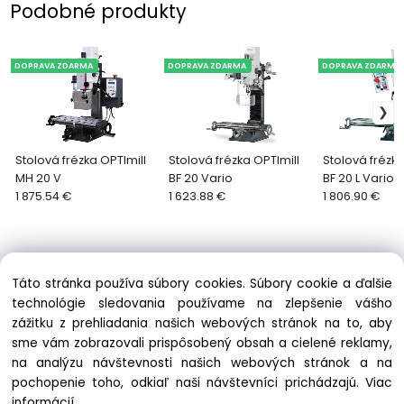
Podobné produkty
DOPRAVA ZDARMA
DOPRAVA ZDARMA
DOPRAVA ZDARMA
Stolová frézka OPTImill
Stolová frézka OPTImill
Stolová frézka
MH 20 V
BF 20 Vario
BF 20 L Vario
1 875.54 €
1 623.88 €
1 806.90 €
Táto stránka používa súbory cookies. Súbory cookie a ďalšie
technológie sledovania používame na zlepšenie vášho
zážitku z prehliadania našich webových stránok na to, aby
Informácie
sme vám zobrazovali prispôsobený obsah a cielené reklamy,
Obchodné podmienky
na analýzu návštevnosti našich webových stránok a na
Ochrana osobných údajov
pochopenie toho, odkiaľ naši návštevníci prichádzajú.
Viac
Zásady cookies
informácií