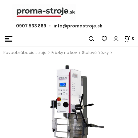
0907 533 869
•
info@promastroje.sk
0
Kovoobrábacie stroje
Frézky na kov
Stolové frézky