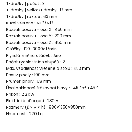
T-drážky | počet : 3
T-drážky | velikost drážky : 12 mm
T-drážky | rozteč : 63 mm
Kužel vřetena : MK3/M12
Rozsah posuvu - osa X : 450 mm
Rozsah posuvu - osa Y : 200 mm
Rozsah posuvu - osa Z : 450 mm
Otáčky : 120–3000ot/min
Plynulá změna otáček : Ano
Počet rychlostních stupňů : 2
Max. vzdálenost vřetene a stolu : 453 mm
Posuv pinoly : 100 mm
Průměr pinoly : 68 mm
Úhel naklopení frézovací hlavy : -45 °až +45 °
Příkon : 2,2 kW
Elektrické připojení : 230 V
Rozměry (š × v × h) : 830×1350×850mm
Hmotnost : 270 kg