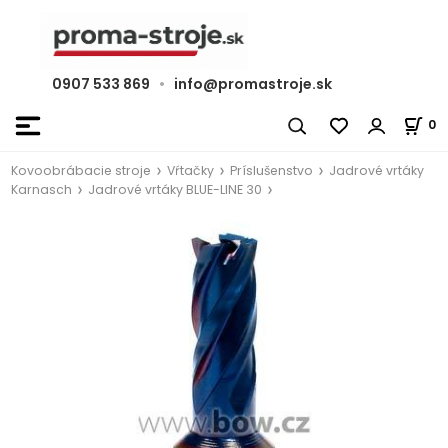
0907 533 869
•
info@promastroje.sk
0
Kovoobrábacie stroje
Vŕtačky
Príslušenstvo
Jadrové vrtáky
Karnasch
Jadrové vrtáky BLUE-LINE 30