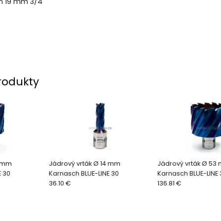
on 19 mm 3/4
rodukty
1 mm
Jádrový vrták Ø 14 mm
Jádrový vrták Ø 53
E 30
Karnasch BLUE-LINE 30
Karnasch BLUE-LINE 
36.10 €
136.81 €