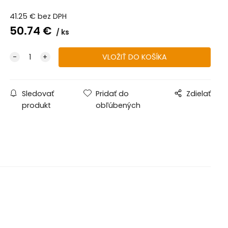
41.25
€
bez DPH
50.74
€
ks
Sledovať
Pridať do
Zdielať
produkt
obľúbených