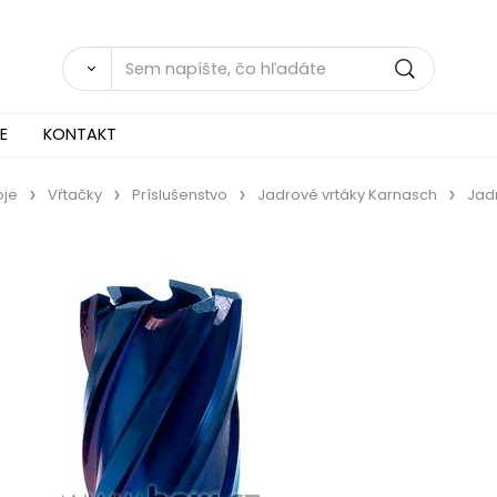
E
KONTAKT
oje
Vŕtačky
Príslušenstvo
Jadrové vrtáky Karnasch
Jadr