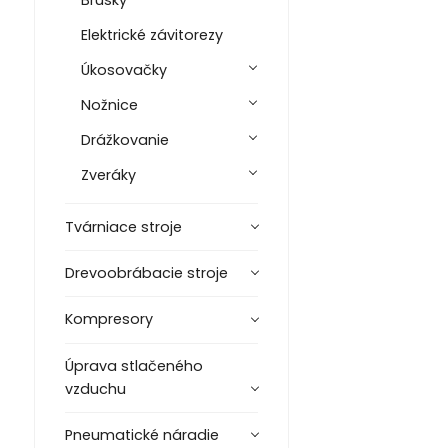
Brúsky
Elektrické závitorezy
Úkosovačky
Nožnice
Drážkovanie
Zveráky
Tvárniace stroje
Drevoobrábacie stroje
Kompresory
Úprava stlačeného
vzduchu
Pneumatické náradie