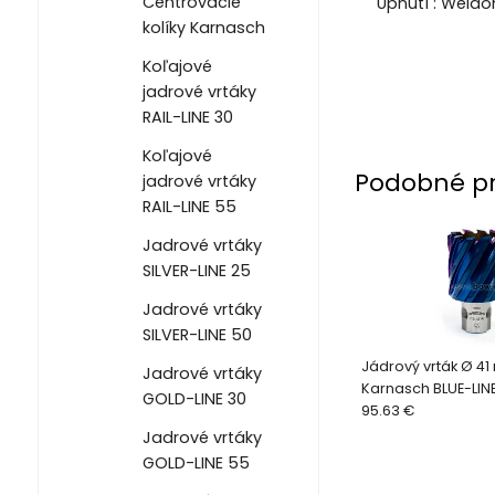
Centrovacie
Upnutí : Weld
kolíky Karnasch
Koľajové
jadrové vrtáky
RAIL-LINE 30
Koľajové
Podobné p
jadrové vrtáky
RAIL-LINE 55
Jadrové vrtáky
SILVER-LINE 25
Jadrové vrtáky
SILVER-LINE 50
Jádrový vrták Ø 4
Jadrové vrtáky
Karnasch BLUE-LIN
GOLD-LINE 30
95.63 €
Jadrové vrtáky
GOLD-LINE 55