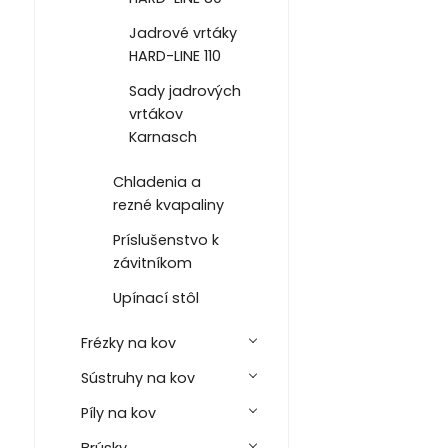
Jadrové vrtáky
HARD-LINE 110
Sady jadrových
vrtákov
Karnasch
Chladenia a
rezné kvapaliny
Príslušenstvo k
závitníkom
Upínací stôl
Frézky na kov
Sústruhy na kov
Píly na kov