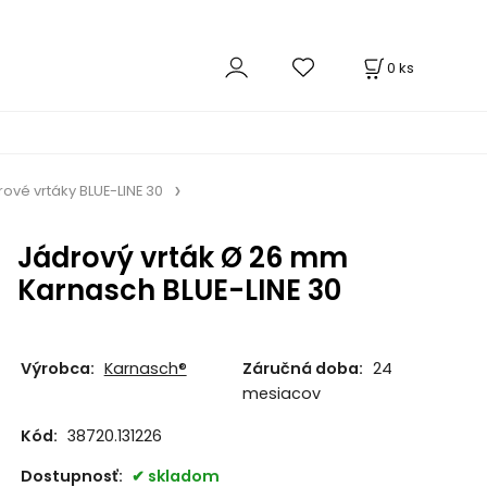
0
ks
ové vrtáky BLUE-LINE 30
Jádrový vrták Ø 26 mm
Karnasch BLUE-LINE 30
Výrobca:
Karnasch®
Záručná doba:
24
mesiacov
Kód:
38720.131226
Dostupnosť:
skladom