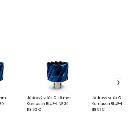
 mm
Jádrový vrták Ø 46 mm
Jádrový vrták Ø 49 
30
Karnasch BLUE-LINE 30
Karnasch BLUE-LINE 3
113.93 €
118.51 €