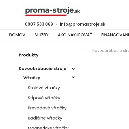
0907 533 869
•
info@promastroje.sk
DOMOV
SLUŽBY
AKO NAKUPOVAŤ
FINANCOVANI
Kovoobrábacie str
Produkty
Kovoobrábacie stroje
Vŕtačky
Stolové vŕtačky
Stĺpové vŕtačky
Prevodové vŕtačky
Radiálne vŕtačky
Magnetické vŕtačky