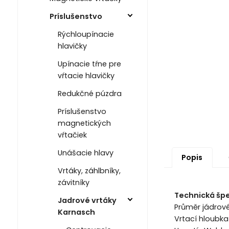
Príslušenstvo
Rýchloupínacie
hlavičky
Upínacie tŕne pre
vŕtacie hlavičky
Redukčné púzdra
Príslušenstvo
magnetických
vŕtačiek
Unášacie hlavy
Popis
Vrtáky, záhlbníky,
závitníky
Technická špe
Jadrové vrtáky
Průměr jádrov
Karnasch
Vrtací hloubk