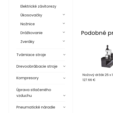
Elektrické závitorezy
Úkosovačky
Nožnice
Podobné p
Drážkovanie
Zveráky
Tvárniace stroje
Drevoobrábacie stroje
Nožový držák 25 x 1
Kompresory
127.66 €
Úprava stlačeného
vzduchu
Pneumatické náradie