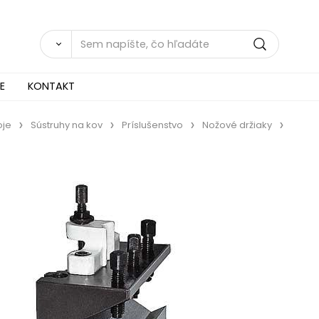
E
KONTAKT
oje
Sústruhy na kov
Príslušenstvo
Nožové držiaky