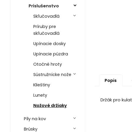
Príslušenstvo
Skľučovadlá
Príruby pre
skľučovadlá
Upínacie dosky
Upínacie púzdra
Otočné hroty
Sústružnícke nože
Popis
Klieštiny
Lunety
Držák pro kula
Nožové držiaky
Píly na kov
Brúsky