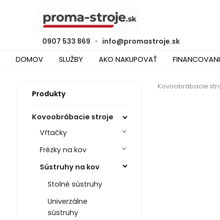
0907 533 869
•
info@promastroje.sk
DOMOV
SLUŽBY
AKO NAKUPOVAŤ
FINANCOVANI
Kovoobrábacie str
Produkty
Kovoobrábacie stroje
Vŕtačky
Frézky na kov
Sústruhy na kov
Stolné sústruhy
Univerzálne
sústruhy