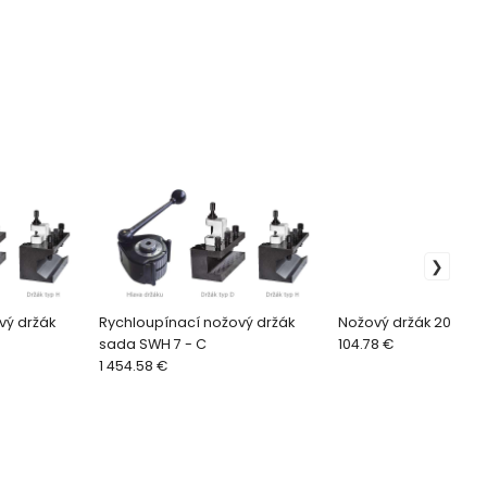
vý držák
Rychloupínací nožový držák
Nožový držák 20 x 90 
sada SWH 7 - C
104.78 €
1 454.58 €