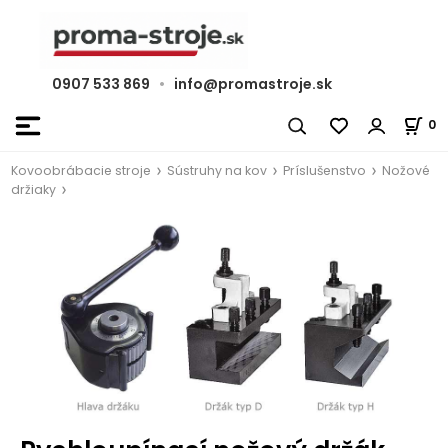
0907 533 869
•
info@promastroje.sk
0
Kovoobrábacie stroje
Sústruhy na kov
Príslušenstvo
Nožové
držiaky