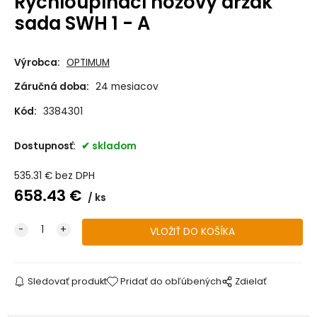
Rychloupínací nožový držák
sada SWH 1 - A
Výrobca:
OPTIMUM
Záručná doba:
24 mesiacov
Kód:
3384301
Dostupnosť:
skladom
535.31
€
bez DPH
658.43
€
ks
Sledovať produkt
Pridať do obľúbených
Zdielať