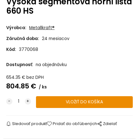
Vysoká segmentová horní lišta
660 HS
Výrobca:
Metallkraft®
Záručná doba:
24 mesiacov
Kód:
3770068
Dostupnosť:
na objednávku
654.35
€
bez DPH
804.85
€
ks
Sledovať produkt
Pridať do obľúbených
Zdielať