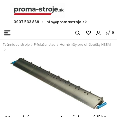
0907 533 869
•
info@promastroje.sk
0
Tvárniace stroje
Príslušenstvo
Horné lišty pre ohýbačky HSBM