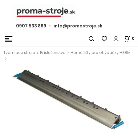
0907 533 869
•
info@promastroje.sk
0
Tvárniace stroje
Príslušenstvo
Horné lišty pre ohýbačky HSBM