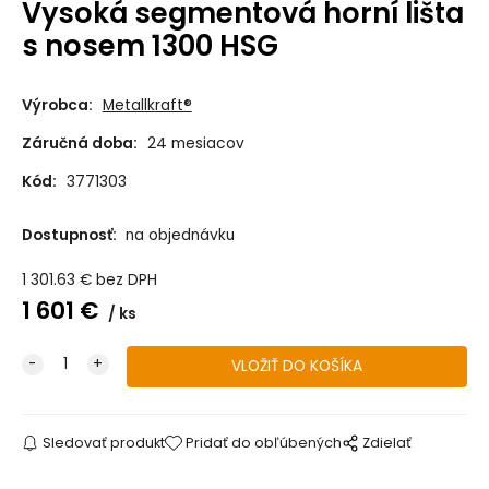
Vysoká segmentová horní lišta
s nosem 1300 HSG
Výrobca:
Metallkraft®
Záručná doba:
24 mesiacov
Kód:
3771303
Dostupnosť:
na objednávku
1 301.63
€
bez DPH
1 601
€
ks
Sledovať produkt
Pridať do obľúbených
Zdielať